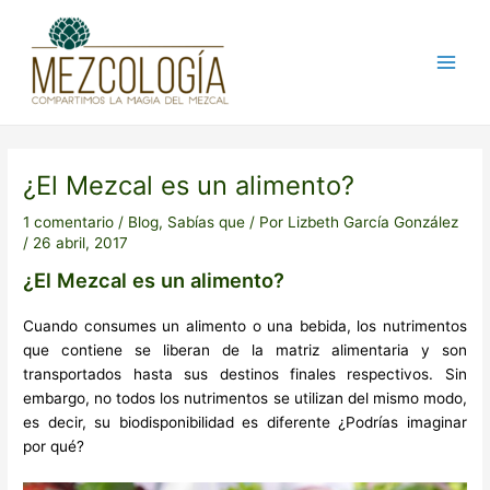
Ir
Post
Main
al
navigation
Men
contenido
¿El Mezcal es un alimento?
1 comentario
/
Blog
,
Sabías que
/ Por
Lizbeth García González
/
26 abril, 2017
¿El Mezcal es un alimento?
Cuando consumes un alimento o una bebida, los nutrimentos
que contiene se liberan de la matriz alimentaria y son
transportados hasta sus destinos finales respectivos. Sin
embargo, no todos los nutrimentos se utilizan del mismo modo,
es decir, su biodisponibilidad es diferente ¿Podrías imaginar
por qué?