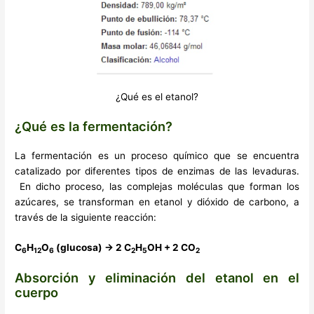
¿Qué es el etanol?
¿Qué es la fermentación?
La fermentación es un proceso químico que se encuentra
catalizado por diferentes tipos de enzimas de las levaduras.
En dicho proceso, las complejas moléculas que forman los
azúcares, se transforman en etanol y dióxido de carbono, a
través de la siguiente reacción:
C
H
O
(glucosa)
→
2 C
H
OH + 2 CO
6
12
6
2
5
2
Absorción y eliminación del etanol en el
cuerpo