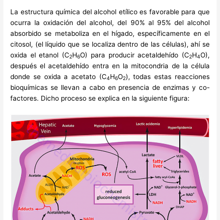
La estructura química del alcohol etílico es favorable para que
ocurra la oxidación del alcohol, del 90% al 95% del alcohol
absorbido se metaboliza en el hígado, específicamente en el
citosol, (el líquido que se localiza dentro de las células), ahí se
oxida el etanol (C
H
O) para producir acetaldehído (C
H
O),
2
6
2
4
después el acetaldehído entra en la mitocondria de la célula
donde se oxida a acetato (C
H
O
), todas estas reacciones
4
6
2
bioquímicas se llevan a cabo en presencia de enzimas y co-
factores. Dicho proceso se explica en la siguiente figura: