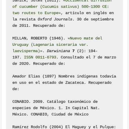
Janick, Jules (2011): 
«Occidental diffusion 
of cucumber (Cucumis sativus) 500–1300 CE: 
two routes to Europe»
, artículo en inglés en 
la revista 
Oxford Journals
. 30 de septiembre 
de 2011. Recuperado de: 

MILLAN, ROBERTO (1946). 
«Nuevo mate del 
Uruguay (Lagenaria siceraria var. 
laevisperma)»
. 
Darwiniana
7
 (2): 194-
197. 
ISSN
0011-6793
. Consultado el 7 de marzo 
de 2020. Recuperado de: 

Amador Elias (1897) Nombres indígenas todavía 
en uso en el estado de Zacateca. Recuperado 
de:

CONABIO. 2009. Catálogo taxonómico de 
especies de México. 1. In Capital Nat. 
México. CONABIO, Ciudad de México

Ramírez Rodolfo (2004) El Maguey y el Pulque: 