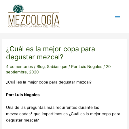
Ir
Post
Main
al
navigation
Men
contenido
¿Cuál es la mejor copa para
degustar mezcal?
4 comentarios
/
Blog
,
Sabías que
/ Por
Luis Nogales
/
20
septiembre, 2020
¿Cuál es la mejor copa para degustar mezcal?
Por: Luis Nogales
Una de las preguntas más recurrentes durante las
mezcaleadas* que impartimos es ¿Cuál es la mejor copa para
degustar mezcal?