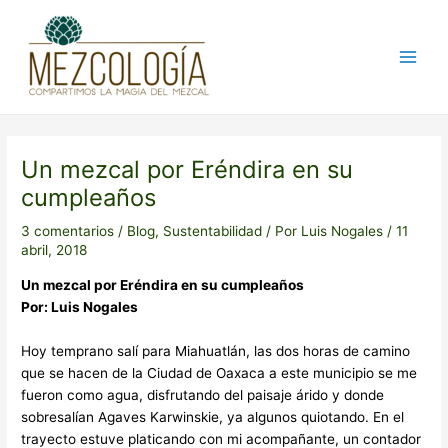
Ir
Post
Main
al
navigation
Men
contenido
Un mezcal por Eréndira en su
cumpleaños
3 comentarios
/
Blog
,
Sustentabilidad
/ Por
Luis Nogales
/
11
abril, 2018
Un mezcal por Eréndira en su cumpleaños
Por: Luis Nogales
Hoy temprano salí para Miahuatlán, las dos horas de camino
que se hacen de la Ciudad de Oaxaca a este municipio se me
fueron como agua, disfrutando del paisaje árido y donde
sobresalían Agaves Karwinskie, ya algunos quiotando. En el
trayecto estuve platicando con mi acompañante, un contador