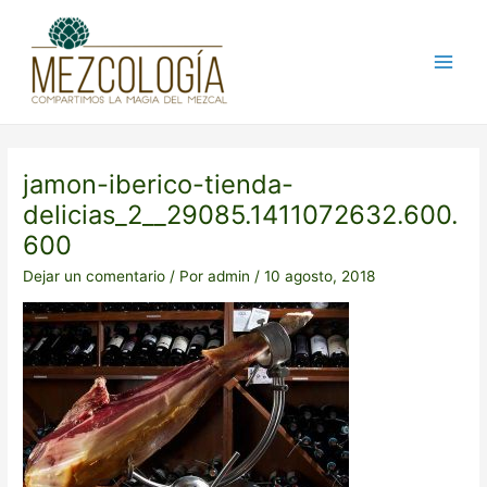
Ir
Post
Main
al
navigation
Men
contenido
jamon-iberico-tienda-
delicias_2__29085.1411072632.600.
600
Dejar un comentario
/ Por
admin
/
10 agosto, 2018