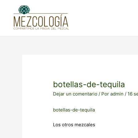
Ir
Post
al
navigation
contenido
botellas-de-tequila
Dejar un comentario
/ Por
admin
/
16 s
botellas-de-tequila
Los otros mezcales