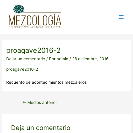
Ir
Post
Main
al
navigation
Men
contenido
proagave2016-2
Dejar un comentario
/ Por
admin
/
28 diciembre, 2016
proagave2016-2
Recuento de acontecimientos mezcaleros
←
Medios anterior
Deja un comentario