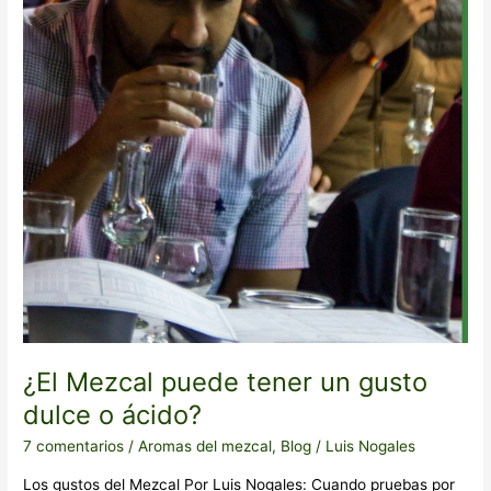
o
ácido?
¿El Mezcal puede tener un gusto
dulce o ácido?
7 comentarios
/
Aromas del mezcal
,
Blog
/
Luis Nogales
Los gustos del Mezcal Por Luis Nogales: Cuando pruebas por