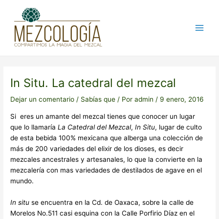
Ir
Post
Main
al
navigation
Men
contenido
In Situ. La catedral del mezcal
Dejar un comentario
/
Sabías que
/ Por
admin
/
9 enero, 2016
Si eres un amante del mezcal tienes que conocer un lugar
que lo llamaría
La Catedral del Mezcal
,
In Situ
, lugar de culto
de esta bebida 100% mexicana que alberga una colección de
más de 200 variedades del elixir de los dioses, es decir
mezcales ancestrales y artesanales, lo que la convierte en la
mezcalería con mas variedades de destilados de agave en el
mundo.
In situ
se encuentra en la Cd. de Oaxaca, sobre la calle de
Morelos No.511 casi esquina con la Calle Porfirio Díaz en el