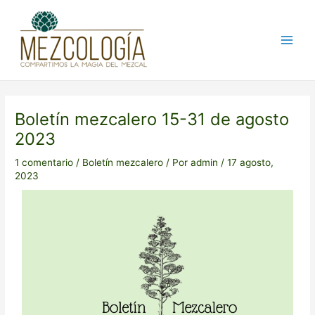
Ir
Post
Main
al
navigation
Men
contenido
Boletín mezcalero 15-31 de agosto
2023
1 comentario
/
Boletín mezcalero
/ Por
admin
/
17 agosto,
2023