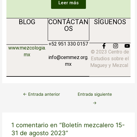
Leer más
BLOG
CONTÁCTAN
SÍGUENOS
OS
+52 951 330 0157
F
I
Y
www.mezcologia.
a
n
o
© 2023 Centro de
mx
c
s
u
info@cemmez.org.
Estudios sobre el
e
t
t
mx
Maguey y Mezcal
b
a
u
o
g
b
o
r
e
k
a
-
m
f
←
Entrada anterior
Entrada siguiente
→
1 comentario en “Boletín mezcalero 15-
31 de agosto 2023”